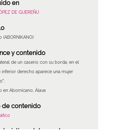
uido en
LÓPEZ DE GUEREÑU
lo
ío (ABORNIKANO)
nce y contenido
lateral de un caserío con su borda; en el
 inferior derecho aparece una mujer
o";
o en Abornícano, Álava
 de contenido
áfico
cterísticas del soporte