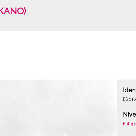
IKANO)
Iden
ES.01
Nive
Fotogr