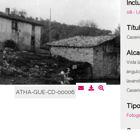
Incl
08.- 
Títu
Caser
Alca
Vista 
ángulo
lavand
Caserí
ATHA-GUE-CD-00006
Tipo
Fotogr
Cara