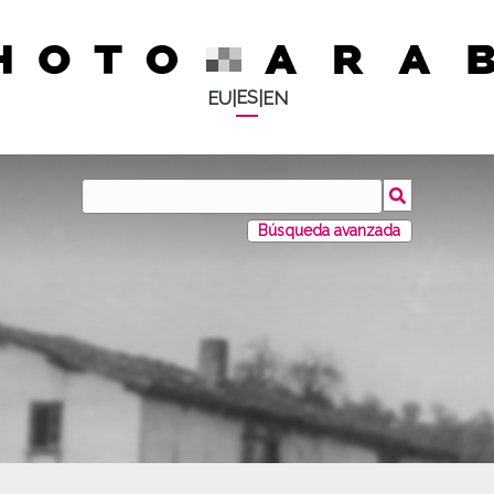
ES
EU
|
|
EN
Búsqueda avanzada