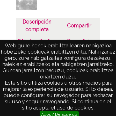
Licencia de las imágenes
CC BY-NC-SA 4.0
Descripción
Compartir
completa
OAI visualization
Permalink
Web gune honek erabiltzailearen nabigazioa
hobetzeko cookieak erabiltzen ditu. Nahi izanez
Aviso Legal
gero, zure nabigatzailea konfigura dezakezu,
haiek ez erabiltzeko eta nabigatzen jarraitzeko.
Gunean jarraitzen baduzu, cookieak erabiltzea
onartzen duzu.
AVISO LEGAL
Este sitio utiliza cookies u otros medios para
POLÍTICA DE PRIVACIDAD
mejorar la experiencia de usuario. Si lo desea,
puede configurar su navegador para rechazar
ACCESIBILIDAD
su uso y seguir navegando. Si continua en el
ATENCIÓN CIUDADANA
sitio acepta el uso de cookies.
Ados / De acuerdo