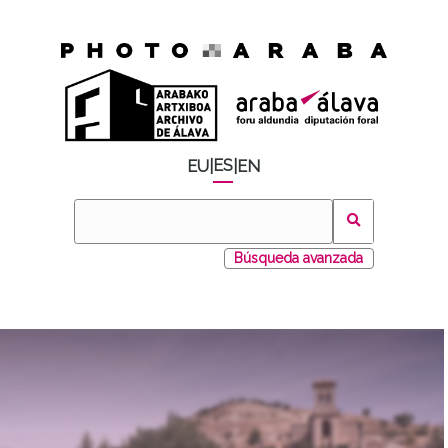
ES
EU
|
|
EN
Búsqueda avanzada