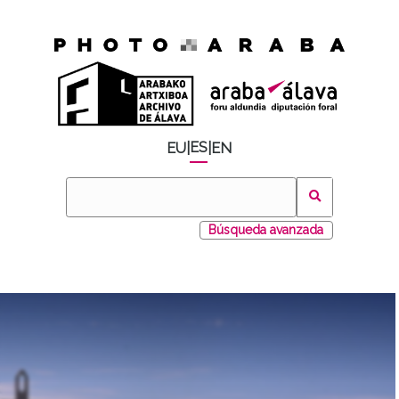
ES
EU
|
|
EN
Búsqueda avanzada