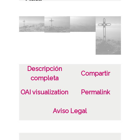
Málaga
Licencia de las imágenes
CC BY-NC-SA 4.0
Descripción
Compartir
completa
OAI visualization
Permalink
Aviso Legal