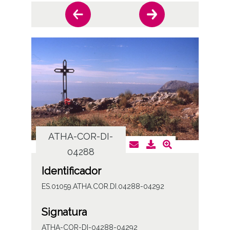
ATHA-COR-DI-
AT
04288
Identificador
ES.01059.ATHA.COR.DI.04288-04292
Signatura
ATHA-COR-DI-04288-04292