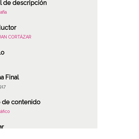
l de descripción
afía
uctor
JUAN CORTÁZAR
lo
a Final
917
 de contenido
áfico
ar
a