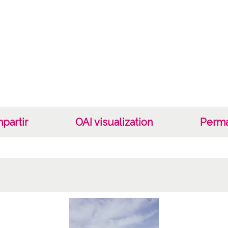
Lice
CC BY
partir
OAI visualization
Perma