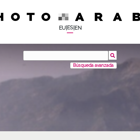
ES
EU
|
|
EN
Búsqueda avanzada