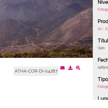
Nive
Fotogr
Prod
22.- 
Títu
Ojén
Fech
19890
ATHA-COR-DI-04287
Tipo
Fotogr
Lug
Málag