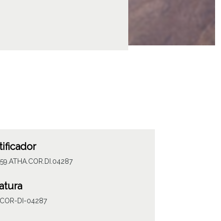
tificador
059.ATHA.COR.DI.04287
atura
COR-DI-04287