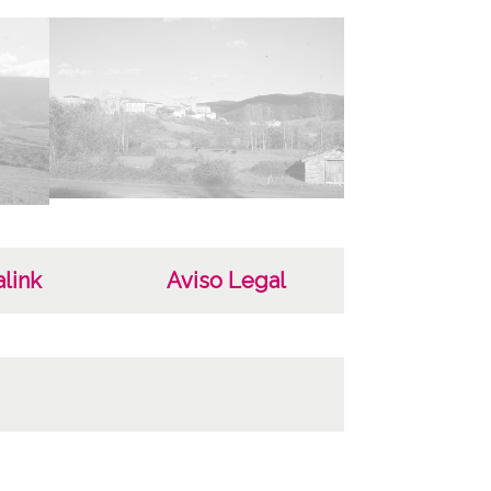
iega / Arceniega / Arciniega
ncia de las imágenes
-NC-SA 4.0
link
Aviso Legal