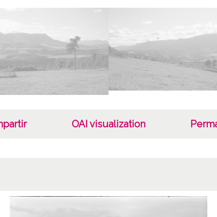
Artzin
Lice
CC BY
partir
OAI visualization
Perma