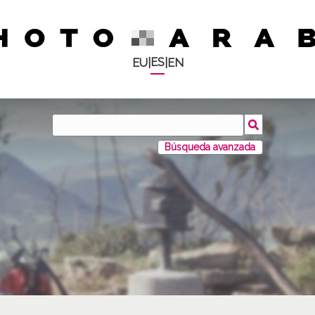
ES
EU
|
|
EN
Búsqueda avanzada