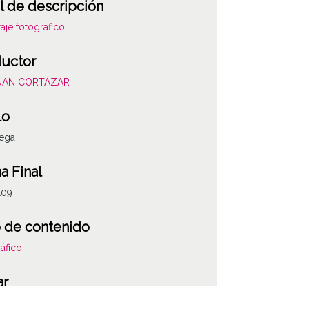
l de descripción
aje fotográfico
uctor
JUAN CORTÁZAR
lo
iega
a Final
109
 de contenido
áfico
ATHA-COR-DI-0
ar