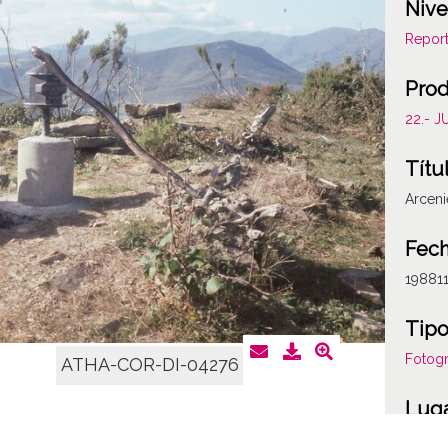
Nive
Report
Prod
22.- 
Títu
Arcen
Fech
19881
Tipo
Fotogr
ATHA-COR-DI-04276
Lug
Álava