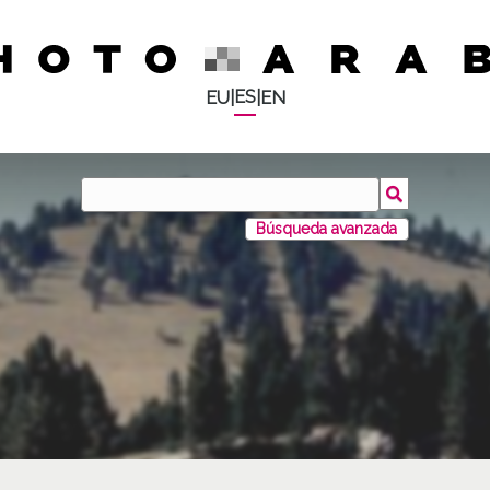
ES
EU
|
|
EN
Búsqueda avanzada