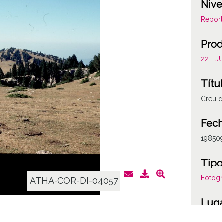
Nive
Report
Prod
22.- 
Títu
Creu d
Fech
19850
Tipo
Fotogr
ATHA-COR-DI-04057
Lug
Barce