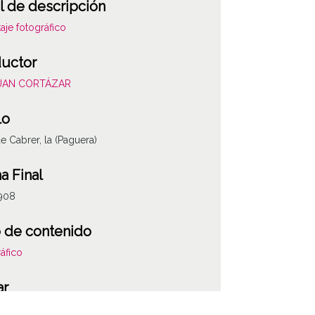
l de descripción
aje fotográfico
uctor
JUAN CORTÁZAR
lo
e Cabrer, la (Paguera)
a Final
908
 de contenido
áfico
ATHA-COR-DI-0
ar
lona