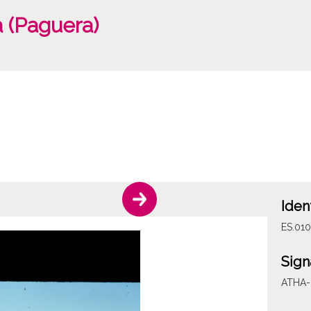
a (Paguera)
Iden
ES.01
Sign
ATHA-