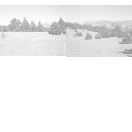
Lice
CC BY