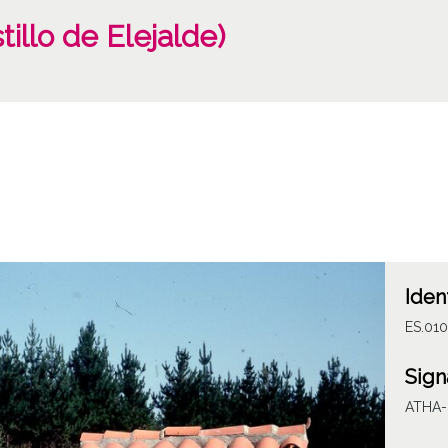
illo de Elejalde)
Iden
ES.01
Sign
ATHA-