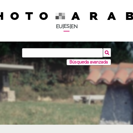
ES
EU
|
|
EN
Búsqueda avanzada