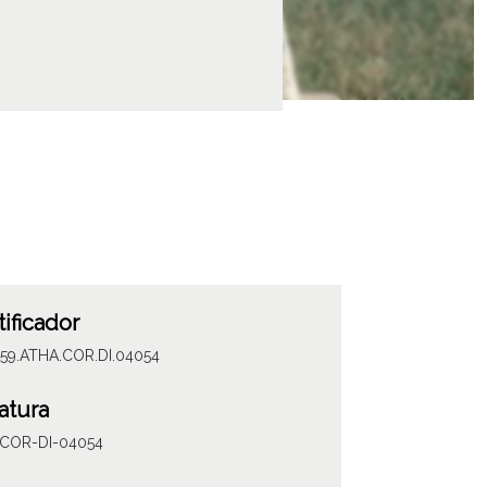
tificador
059.ATHA.COR.DI.04054
atura
COR-DI-04054