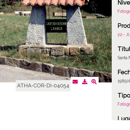
Nive
Fotogr
Prod
22.- 
Títu
Santa 
Fech
19850
ATHA-COR-DI-04054
Tipo
Fotogr
Lug
Bizkai