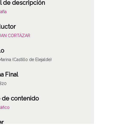
l de descripción
afía
uctor
JUAN CORTÁZAR
lo
Marina (Castillo de Elejalde)
a Final
820
 de contenido
áfico
ar
a