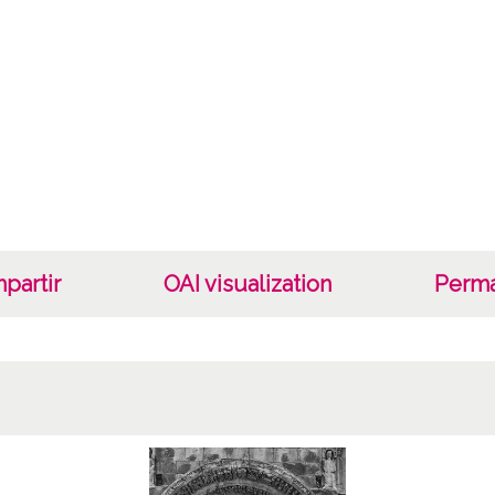
Lice
CC BY
partir
OAI visualization
Perma