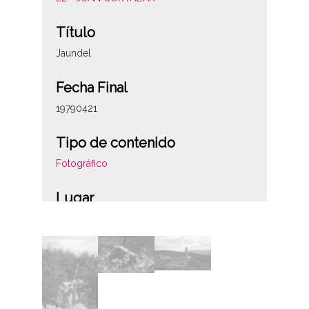
Título
Jaundel
Fecha Final
19790421
Tipo de contenido
Fotográfico
Lugar
Álava
Pipaon
Licencia de las imágenes
CC BY-NC-SA 4.0