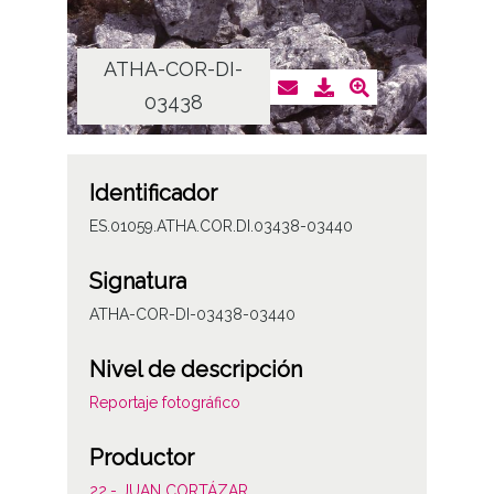
ATHA-COR-DI-
AT
03438
Identificador
ES.01059.ATHA.COR.DI.03438-03440
Signatura
ATHA-COR-DI-03438-03440
Nivel de descripción
Reportaje fotográfico
Productor
22.- JUAN CORTÁZAR