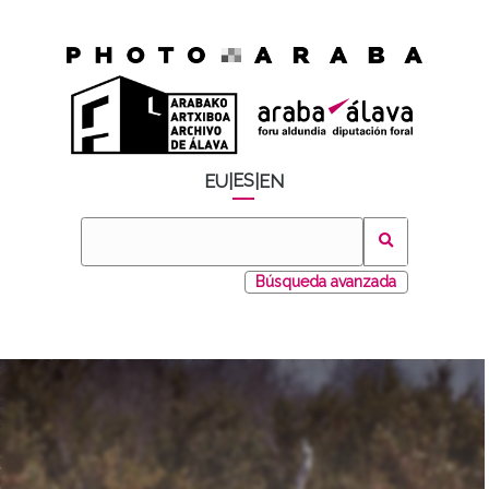
ES
EU
|
|
EN
Búsqueda avanzada