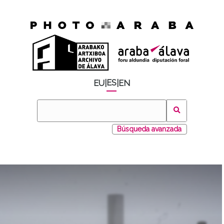
ES
EU
|
|
EN
Búsqueda avanzada