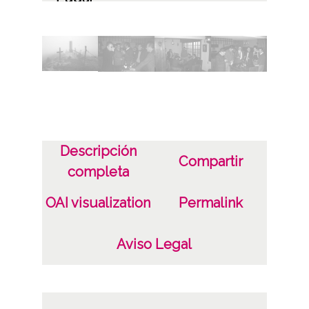
Álava
Labastida / Bastida
Licencia de las imágenes
CC BY-NC-SA 4.0
Descripción
Compartir
completa
OAI visualization
Permalink
Aviso Legal