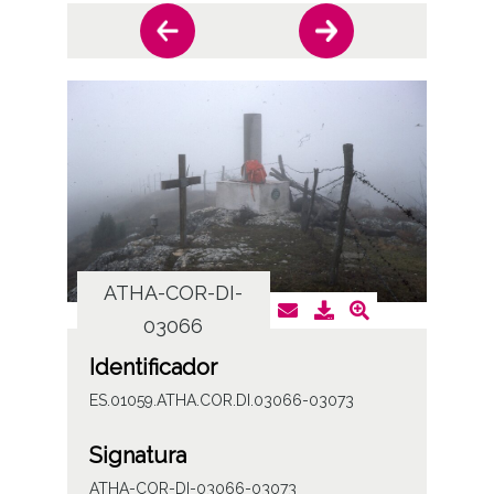
ATHA-COR-DI-
AT
03066
Identificador
ES.01059.ATHA.COR.DI.03066-03073
Signatura
ATHA-COR-DI-03066-03073