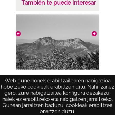
También te puede interesar
Toloño (Álava)
Web gune honek erabiltzailearen nabigazioa
hobetzeko cookieak erabiltzen ditu. Nahi izanez
gero, zure nabigatzailea konfigura dezakezu,
haiek ez erabiltzeko eta nabigatzen jarraitzeko.
Gunean jarraitzen baduzu, cookieak erabiltzea
onartzen duzu.
AVISO LEGAL