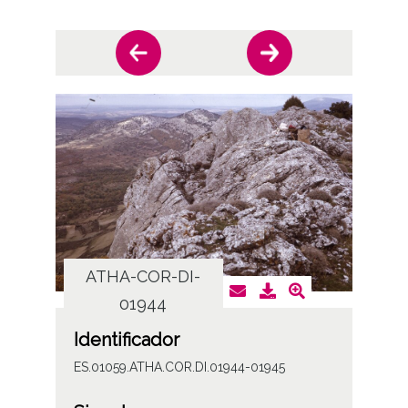
ATHA-COR-DI-
AT
01944
Identificador
ES.01059.ATHA.COR.DI.01944-01945