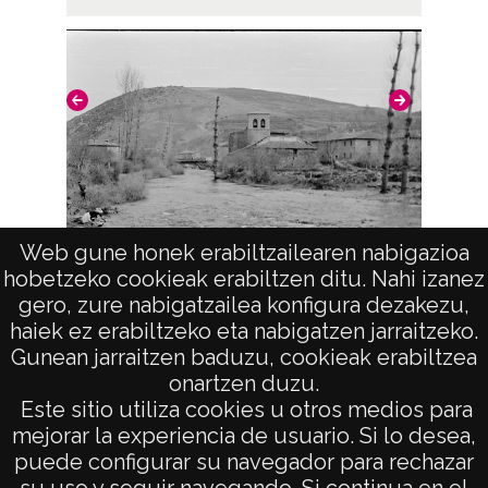
Web gune honek erabiltzailearen nabigazioa
hobetzeko cookieak erabiltzen ditu. Nahi izanez
Barbadillo de Pez (Burgos)
B
gero, zure nabigatzailea konfigura dezakezu,
haiek ez erabiltzeko eta nabigatzen jarraitzeko.
Gunean jarraitzen baduzu, cookieak erabiltzea
onartzen duzu.
AVISO LEGAL
Este sitio utiliza cookies u otros medios para
POLÍTICA DE PRIVACIDAD
mejorar la experiencia de usuario. Si lo desea,
puede configurar su navegador para rechazar
ACCESIBILIDAD
su uso y seguir navegando. Si continua en el