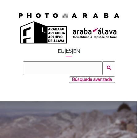
ES
EU
|
|
EN
Búsqueda avanzada