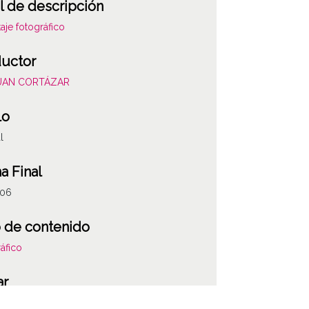
l de descripción
aje fotográfico
uctor
JUAN CORTÁZAR
lo
l
a Final
106
 de contenido
áfico
ATHA-COR-DI-0
ar