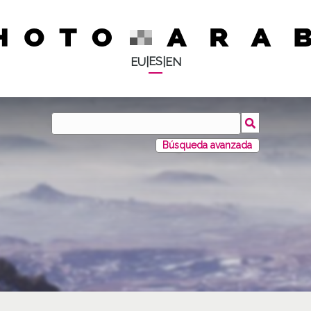
ES
EU
|
|
EN
Búsqueda avanzada