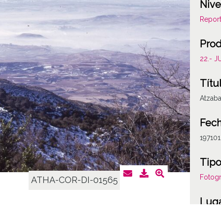
Nive
Report
Prod
22.- 
Títu
Atzaba
Fech
19710
Tipo
Fotogr
ATHA-COR-DI-01565
Lug
Álava