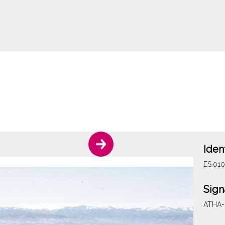
Iden
ES.01
Sign
ATHA-