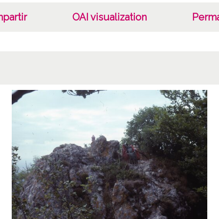
partir
OAI visualization
Perma