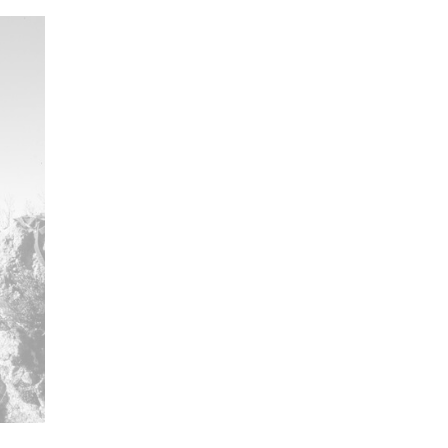
gi / Aperregui
ncia de las imágenes
-NC-SA 4.0