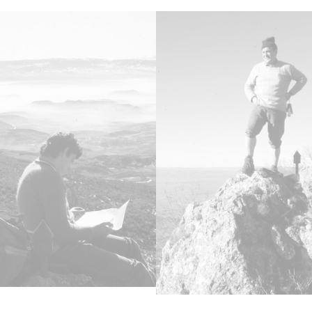
Aperre
Lice
CC BY