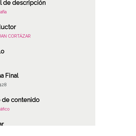
l de descripción
afía
uctor
JUAN CORTÁZAR
lo
a Final
428
 de contenido
áfico
ar
a