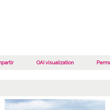
Lice
CC BY
partir
OAI visualization
Perma