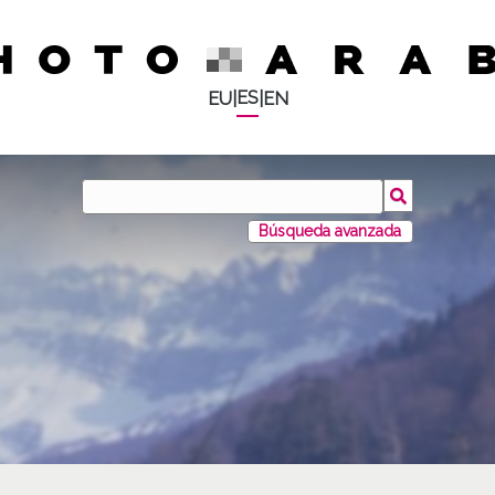
ES
EU
|
|
EN
Búsqueda avanzada