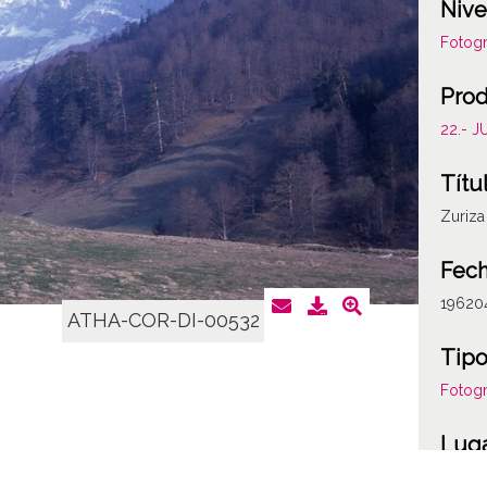
Nive
Fotogr
Prod
22.- 
Títu
Zuriza
Fech
19620
ATHA-COR-DI-00532
Tipo
Fotogr
Lug
Huesc