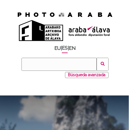
ES
EU
|
|
EN
Búsqueda avanzada