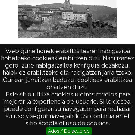
Antoñana (Álava)
Web gune honek erabiltzailearen nabigazioa
hobetzeko cookieak erabiltzen ditu. Nahi izanez
gero, zure nabigatzailea konfigura dezakezu,
haiek ez erabiltzeko eta nabigatzen jarraitzeko.
Gunean jarraitzen baduzu, cookieak erabiltzea
onartzen duzu.
AVISO LEGAL
Este sitio utiliza cookies u otros medios para
POLÍTICA DE PRIVACIDAD
mejorar la experiencia de usuario. Si lo desea,
puede configurar su navegador para rechazar
ACCESIBILIDAD
su uso y seguir navegando. Si continua en el
ATENCIÓN CIUDADANA
sitio acepta el uso de cookies.
Ados / De acuerdo