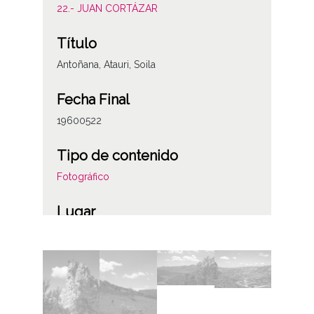
22.- JUAN CORTÁZAR
Título
Antoñana, Atauri, Soila
Fecha Final
19600522
Tipo de contenido
Fotográfico
Lugar
Álava
Antoñana
Licencia de las imágenes
CC BY-NC-SA 4.0