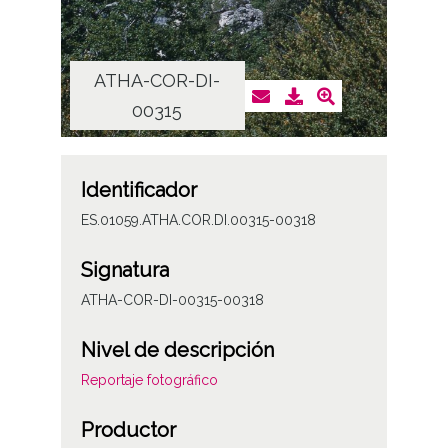
ATHA-COR-DI-
AT
00315
Identificador
ES.01059.ATHA.COR.DI.00315-00318
Signatura
ATHA-COR-DI-00315-00318
Nivel de descripción
Reportaje fotográfico
Productor