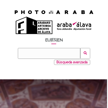
ES
EU
|
|
EN
Búsqueda avanzada