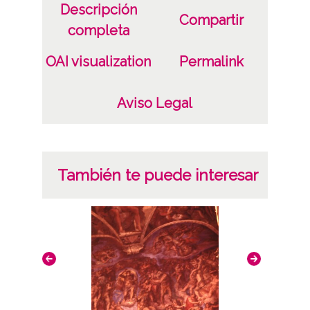
Descripción
Licencia de las imágenes
Compartir
completa
CC BY-NC-SA 4.0
OAI visualization
Permalink
Aviso Legal
También te puede interesar