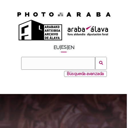
ES
EU
|
|
EN
Búsqueda avanzada