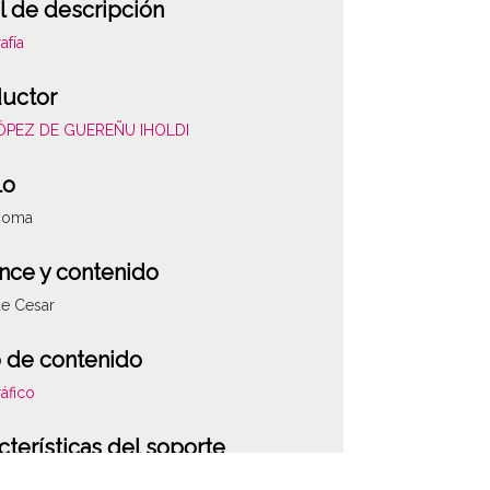
l de descripción
afía
uctor
LÓPEZ DE GUEREÑU IHOLDI
lo
 Roma
nce y contenido
de Cesar
 de contenido
áfico
cterísticas del soporte
co