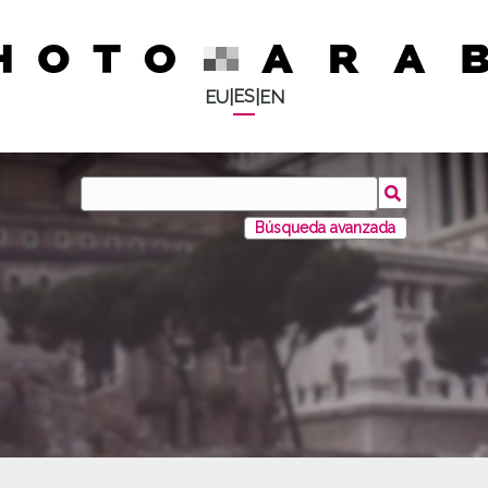
ES
EU
|
|
EN
Búsqueda avanzada