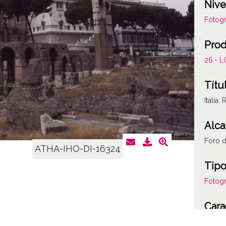
Nive
Fotogr
Prod
26.- 
Títu
Italia:
Alca
Foro 
ATHA-IHO-DI-16324
Tipo
Fotogr
Cara
Plásti