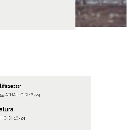
tificador
59.ATHA.IHO.DI.16324
atura
IHO-DI-16324