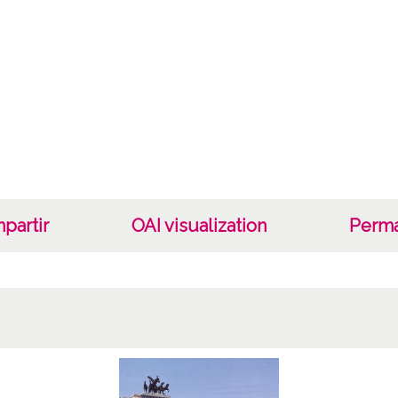
Fec
19850
Lug
Roma
Lice
CC BY
partir
OAI visualization
Perma