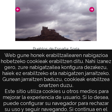
Pueblos de España: Soria
La Ri
Web gune honek erabiltzailearen nabigazioa
hobetzeko cookieak erabiltzen ditu. Nahi izanez
gero, zure nabigatzailea konfigura dezakezu,
haiek ez erabiltzeko eta nabigatzen jarraitzeko.
Gunean jarraitzen baduzu, cookieak erabiltzea
onartzen duzu.
AVISO LEGAL
Este sitio utiliza cookies u otros medios para
POLÍTICA DE PRIVACIDAD
mejorar la experiencia de usuario. Si lo desea,
puede configurar su navegador para rechazar
ACCESIBILIDAD
su uso y seguir navegando. Si continua en el
ATENCIÓN CIUDADANA