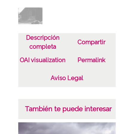
Plástico
Fecha
19850525
Descripción
Lugar
Compartir
completa
Aquitania (Francia)
Sabres
OAI visualization
Permalink
Licencia de las imágenes
Aviso Legal
CC BY-NC-SA 4.0
También te puede interesar