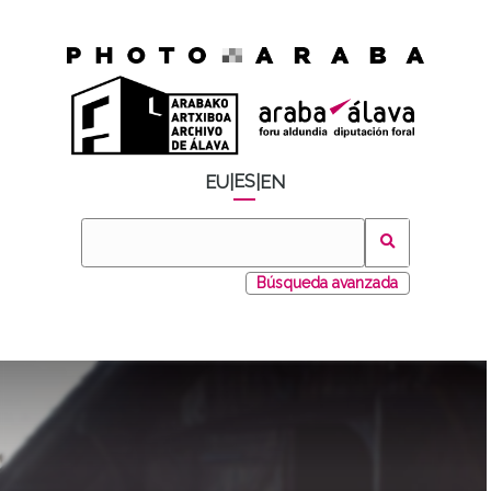
ES
EU
|
|
EN
Búsqueda avanzada