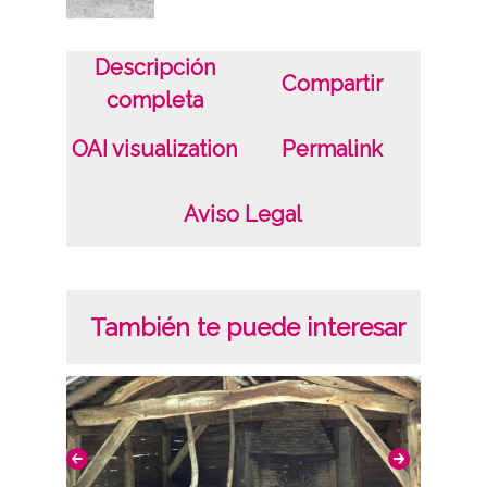
San Martin d´Arossa
Licencia de las imágenes
Descripción
Compartir
CC BY-NC-SA 4.0
completa
OAI visualization
Permalink
Aviso Legal
También te puede interesar