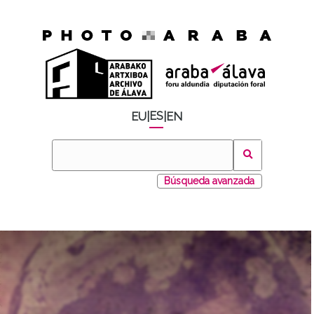
ES
EU
|
|
EN
Búsqueda avanzada