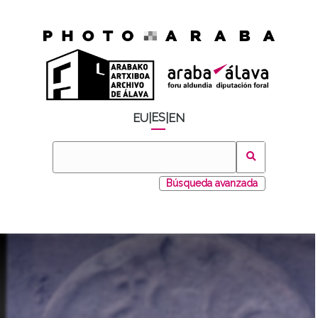
ES
EU
|
|
EN
Búsqueda avanzada