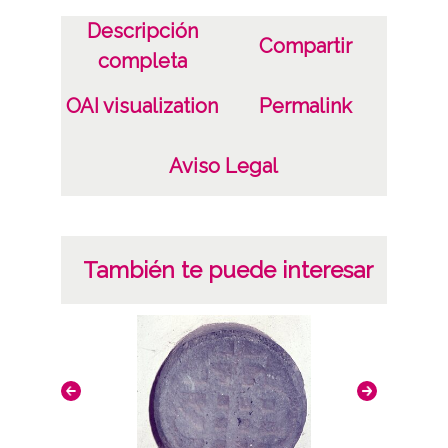
CC BY-NC-SA 4.0
Descripción
Compartir
completa
OAI visualization
Permalink
Aviso Legal
También te puede interesar