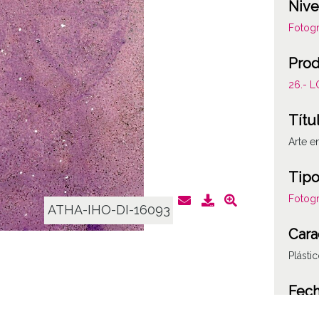
Nive
Fotogr
Prod
26.- 
Títu
Arte e
Tipo
Fotogr
ATHA-IHO-DI-16093
Cara
Plásti
Fec
19780