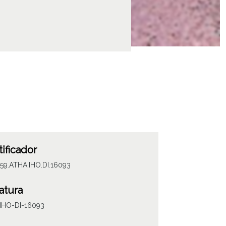
tificador
59.ATHA.IHO.DI.16093
atura
IHO-DI-16093