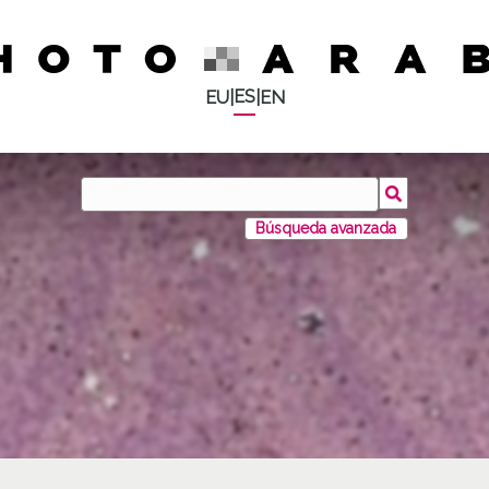
ES
EU
|
|
EN
Búsqueda avanzada