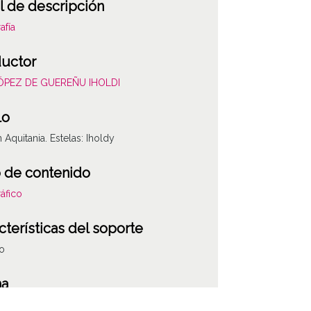
l de descripción
afía
uctor
LÓPEZ DE GUEREÑU IHOLDI
lo
n Aquitania. Estelas: Iholdy
 de contenido
áfico
cterísticas del soporte
co
ha
801