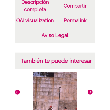
Descripción
CC BY-NC-SA 4.0
Compartir
completa
OAI visualization
Permalink
Aviso Legal
También te puede interesar