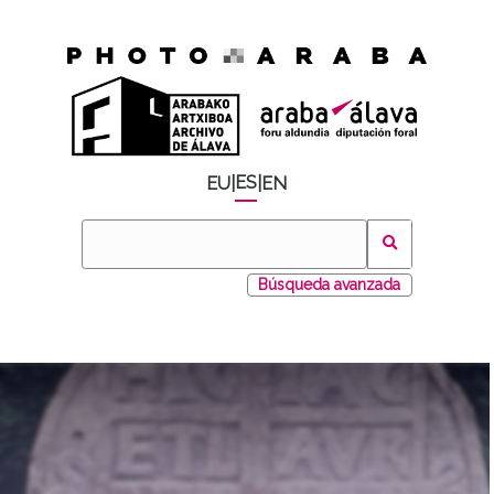
ES
EU
|
|
EN
Búsqueda avanzada