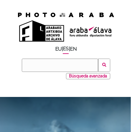
ES
EU
|
|
EN
Búsqueda avanzada