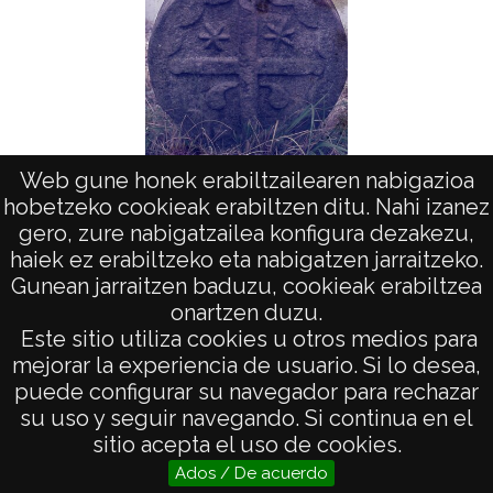
Web gune honek erabiltzailearen nabigazioa
Arte en Aquitania. Estelas: Saint Pee
Arte en
hobetzeko cookieak erabiltzen ditu. Nahi izanez
gero, zure nabigatzailea konfigura dezakezu,
haiek ez erabiltzeko eta nabigatzen jarraitzeko.
Gunean jarraitzen baduzu, cookieak erabiltzea
onartzen duzu.
AVISO LEGAL
Este sitio utiliza cookies u otros medios para
POLÍTICA DE PRIVACIDAD
mejorar la experiencia de usuario. Si lo desea,
puede configurar su navegador para rechazar
ACCESIBILIDAD
su uso y seguir navegando. Si continua en el
ATENCIÓN CIUDADANA
sitio acepta el uso de cookies.
Ados / De acuerdo