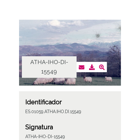
ATHA-IHO-DI-
15549
Identificador
ES.01059.ATHA.IHO.DI.15549
Signatura
ATHA-IHO-DI-15549