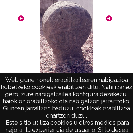
Ec
Web gune honek erabiltzailearen nabigazioa
Arte en Aquitania. Estelas: Jatxou
hobetzeko cookieak erabiltzen ditu. Nahi izanez
gero, zure nabigatzailea konfigura dezakezu,
haiek ez erabiltzeko eta nabigatzen jarraitzeko.
Gunean jarraitzen baduzu, cookieak erabiltzea
onartzen duzu.
AVISO LEGAL
Este sitio utiliza cookies u otros medios para
POLÍTICA DE PRIVACIDAD
mejorar la experiencia de usuario. Si lo desea,