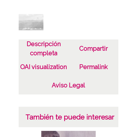
Características del soporte
Plástico
Fecha
1978/1981
Descripción
Compartir
completa
Lugar
Aquitania (Francia)
OAI visualization
Permalink
Zuberoa
Aviso Legal
Licencia de las imágenes
CC BY-NC-SA 4.0
También te puede interesar