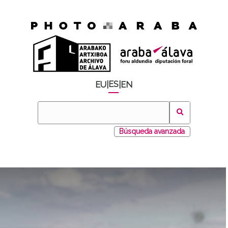
ES
EU
|
|
EN
Búsqueda avanzada