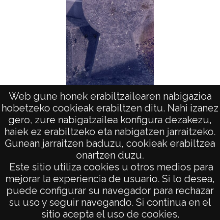
Web gune honek erabiltzailearen nabigazioa
Arte en Aquitania. Estelas: Lacerveau
Home
hobetzeko cookieak erabiltzen ditu. Nahi izanez
gero, zure nabigatzailea konfigura dezakezu,
haiek ez erabiltzeko eta nabigatzen jarraitzeko.
Gunean jarraitzen baduzu, cookieak erabiltzea
onartzen duzu.
AVISO LEGAL
Este sitio utiliza cookies u otros medios para
POLÍTICA DE PRIVACIDAD
mejorar la experiencia de usuario. Si lo desea,
puede configurar su navegador para rechazar
ACCESIBILIDAD
su uso y seguir navegando. Si continua en el
ATENCIÓN CIUDADANA
sitio acepta el uso de cookies.