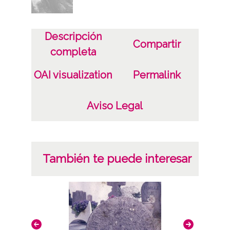
Lugar
Aquitania (Francia)
Descripción
Compartir
Cauterets
completa
Licencia de las imágenes
OAI visualization
Permalink
CC BY-NC-SA 4.0
Aviso Legal
También te puede interesar