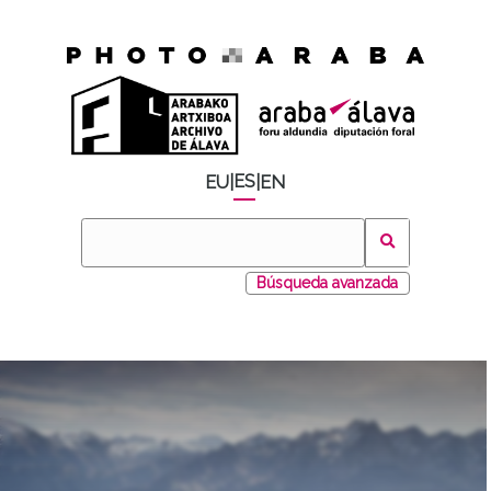
ES
EU
|
|
EN
Búsqueda avanzada