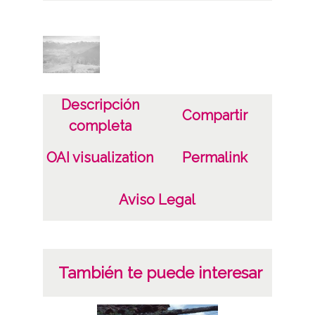
Características del soporte
Plástico
Fecha
19801116
Descripción
Compartir
completa
Lugar
Aquitania (Francia)
OAI visualization
Permalink
Lescun
Aviso Legal
Licencia de las imágenes
CC BY-NC-SA 4.0
También te puede interesar