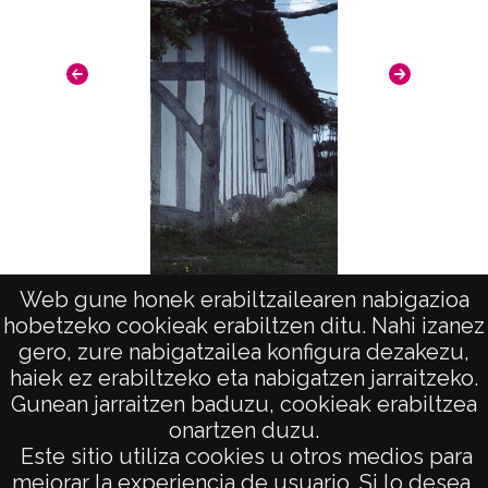
Web gune honek erabiltzailearen nabigazioa
Ecomuseo de Las Landas: Sabres
Arte
hobetzeko cookieak erabiltzen ditu. Nahi izanez
gero, zure nabigatzailea konfigura dezakezu,
haiek ez erabiltzeko eta nabigatzen jarraitzeko.
Gunean jarraitzen baduzu, cookieak erabiltzea
onartzen duzu.
AVISO LEGAL
Este sitio utiliza cookies u otros medios para
POLÍTICA DE PRIVACIDAD
mejorar la experiencia de usuario. Si lo desea,