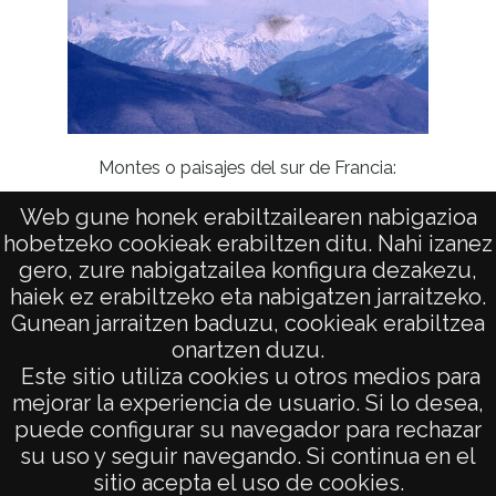
Montes o paisajes del sur de Francia:
Mont
Zuberoa
Web gune honek erabiltzailearen nabigazioa
hobetzeko cookieak erabiltzen ditu. Nahi izanez
gero, zure nabigatzailea konfigura dezakezu,
haiek ez erabiltzeko eta nabigatzen jarraitzeko.
Gunean jarraitzen baduzu, cookieak erabiltzea
onartzen duzu.
AVISO LEGAL
Este sitio utiliza cookies u otros medios para
POLÍTICA DE PRIVACIDAD
mejorar la experiencia de usuario. Si lo desea,
puede configurar su navegador para rechazar
ACCESIBILIDAD
su uso y seguir navegando. Si continua en el
ATENCIÓN CIUDADANA
sitio acepta el uso de cookies.