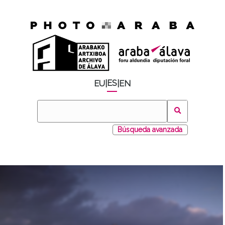
ES
EU
|
|
EN
Búsqueda avanzada