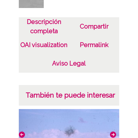
Lugar
Santa Gadea del Cid
Descripción
Licencia de las imágenes
Compartir
completa
CC BY-NC-SA 4.0
OAI visualization
Permalink
Aviso Legal
También te puede interesar