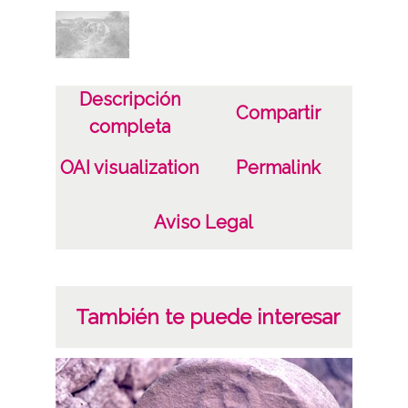
Fecha
19820901
Descripción
Lugar
Compartir
completa
Dolmén de San Martín
Laguardia / Guardia / Biasteri
OAI visualization
Permalink
Licencia de las imágenes
Aviso Legal
CC BY-NC-SA 4.0
También te puede interesar