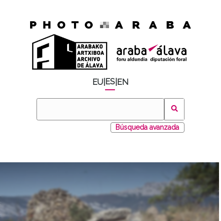
ES
EU
|
|
EN
Búsqueda avanzada