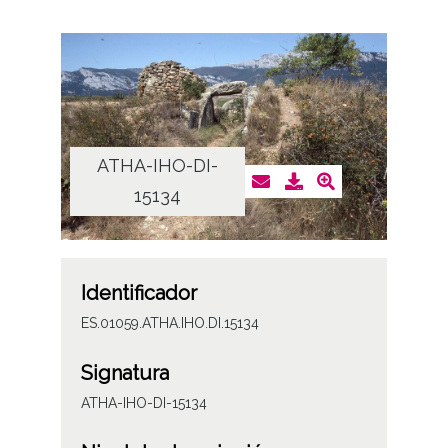
ATHA-IHO-DI-
15134
Identificador
ES.01059.ATHA.IHO.DI.15134
Signatura
ATHA-IHO-DI-15134