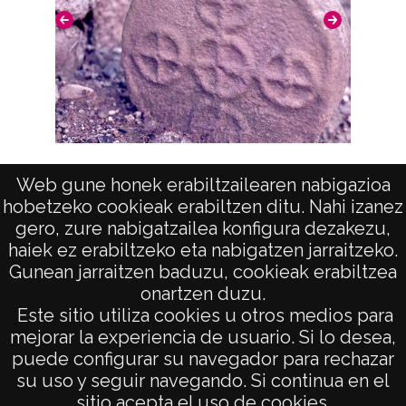
Arte en
Arte en Aquitania. Estelas: Itxassou
Web gune honek erabiltzailearen nabigazioa
hobetzeko cookieak erabiltzen ditu. Nahi izanez
gero, zure nabigatzailea konfigura dezakezu,
haiek ez erabiltzeko eta nabigatzen jarraitzeko.
Gunean jarraitzen baduzu, cookieak erabiltzea
onartzen duzu.
AVISO LEGAL
Este sitio utiliza cookies u otros medios para
POLÍTICA DE PRIVACIDAD
mejorar la experiencia de usuario. Si lo desea,
puede configurar su navegador para rechazar
ACCESIBILIDAD
su uso y seguir navegando. Si continua en el
ATENCIÓN CIUDADANA
sitio acepta el uso de cookies.