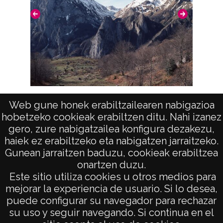
Mont
Montes o paisajes del sur de Francia:
Web gune honek erabiltzailearen nabigazioa
hobetzeko cookieak erabiltzen ditu. Nahi izanez
Lescun
gero, zure nabigatzailea konfigura dezakezu,
haiek ez erabiltzeko eta nabigatzen jarraitzeko.
Gunean jarraitzen baduzu, cookieak erabiltzea
onartzen duzu.
AVISO LEGAL
Este sitio utiliza cookies u otros medios para
POLÍTICA DE PRIVACIDAD
mejorar la experiencia de usuario. Si lo desea,
puede configurar su navegador para rechazar
ACCESIBILIDAD
su uso y seguir navegando. Si continua en el
ATENCIÓN CIUDADANA