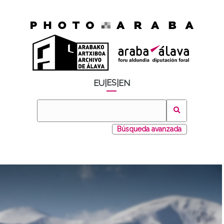
ES
EU
|
|
EN
Búsqueda avanzada