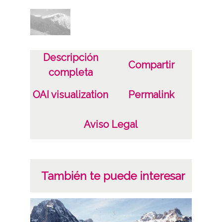
Fecha
19571201
Descripción
Lugar
Compartir
completa
San Lorenzo
OAI visualization
Permalink
Licencia de las imágenes
CC BY-NC-SA 4.0
Aviso Legal
También te puede interesar