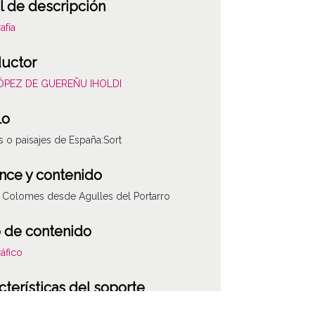
l de descripción
afía
uctor
LÓPEZ DE GUEREÑU IHOLDI
lo
 o paisajes de España:Sort
nce y contenido
s Colomes desde Agulles del Portarro
 de contenido
áfico
cterísticas del soporte
co