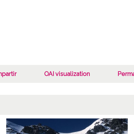
Fec
19560
Lug
Pallar
Lice
CC BY
partir
OAI visualization
Perma