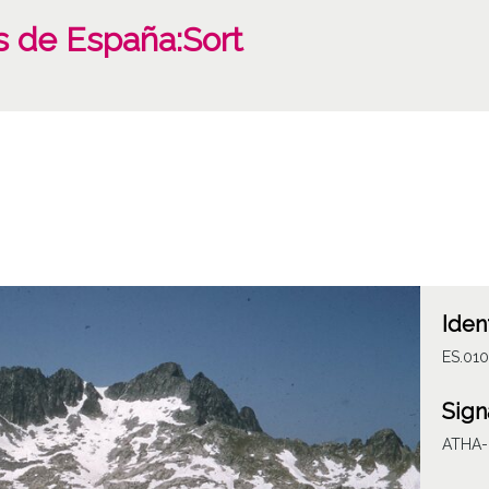
s de España:Sort
Iden
ES.010
Sign
ATHA-