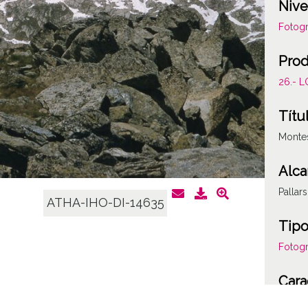
Nive
Fotogr
Prod
26.- 
Títu
Montes
Alca
Pallar
ATHA-IHO-DI-14635
Tipo
Fotogr
Cara
Plásti