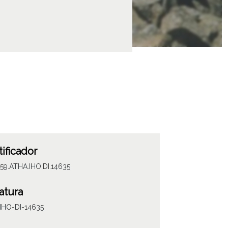
tificador
59.ATHA.IHO.DI.14635
atura
IHO-DI-14635