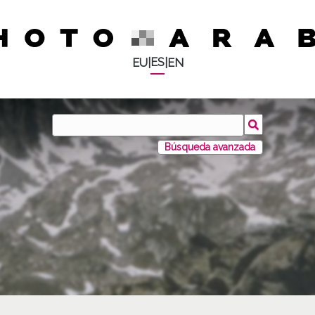
ES
EU
|
|
EN
Búsqueda avanzada