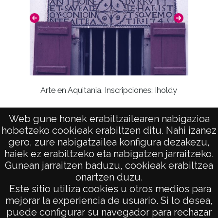
Arte en Aquitania. Inscripciones: Iholdy
Web gune honek erabiltzailearen nabigazioa
Art
hobetzeko cookieak erabiltzen ditu. Nahi izanez
gero, zure nabigatzailea konfigura dezakezu,
haiek ez erabiltzeko eta nabigatzen jarraitzeko.
Gunean jarraitzen baduzu, cookieak erabiltzea
onartzen duzu.
AVISO LEGAL
Este sitio utiliza cookies u otros medios para
POLÍTICA DE PRIVACIDAD
mejorar la experiencia de usuario. Si lo desea,
puede configurar su navegador para rechazar
ACCESIBILIDAD