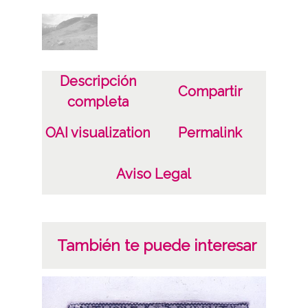
Plástico
Fecha
19830313
Descripción
Compartir
completa
Licencia de las imágenes
CC BY-NC-SA 4.0
OAI visualization
Permalink
Aviso Legal
También te puede interesar