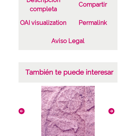
Compartir
Licencia de las imágenes
completa
CC BY-NC-SA 4.0
OAI visualization
Permalink
Aviso Legal
También te puede interesar