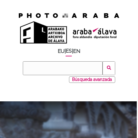
ES
EU
|
|
EN
Búsqueda avanzada