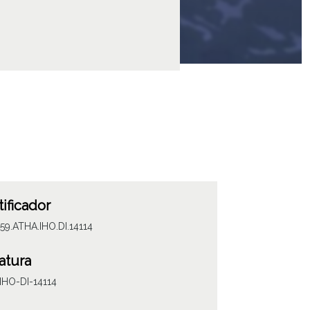
tificador
59.ATHA.IHO.DI.14114
atura
IHO-DI-14114