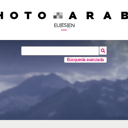
ES
EU
|
|
EN
Búsqueda avanzada