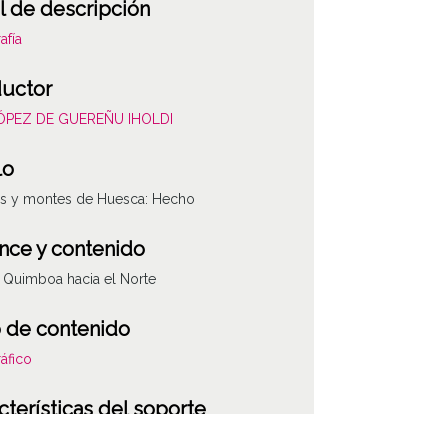
l de descripción
afía
uctor
LÓPEZ DE GUEREÑU IHOLDI
lo
es y montes de Huesca: Hecho
nce y contenido
Quimboa hacia el Norte
 de contenido
áfico
cterísticas del soporte
co