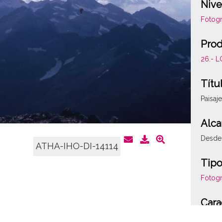
Nive
Fotogr
Prod
26.- 
Títu
Paisaj
Alca
Desde 
ATHA-IHO-DI-14114
Tipo
Fotogr
Cara
Plásti