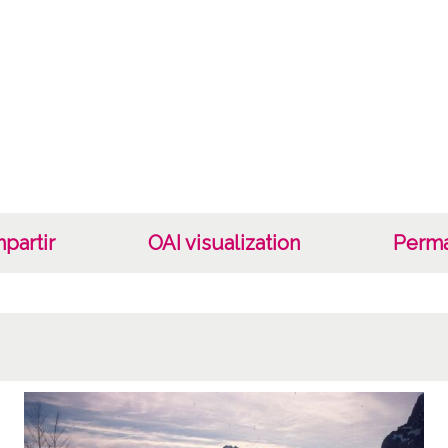
Fec
19620
Lug
Desde 
Lice
CC BY
partir
OAI visualization
Perma