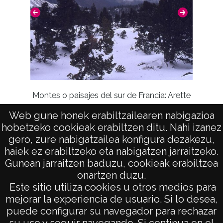
Montes o paisajes del sur de Francia: Arette
Web gune honek erabiltzailearen nabigazioa
hobetzeko cookieak erabiltzen ditu. Nahi izanez
gero, zure nabigatzailea konfigura dezakezu,
haiek ez erabiltzeko eta nabigatzen jarraitzeko.
Gunean jarraitzen baduzu, cookieak erabiltzea
onartzen duzu.
AVISO LEGAL
Este sitio utiliza cookies u otros medios para
POLÍTICA DE PRIVACIDAD
mejorar la experiencia de usuario. Si lo desea,
puede configurar su navegador para rechazar
ACCESIBILIDAD
su uso y seguir navegando. Si continua en el