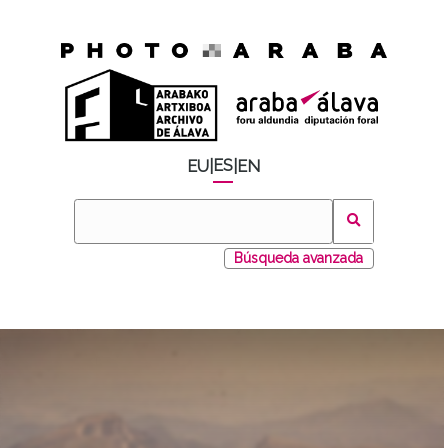
ES
EU
|
|
EN
Búsqueda avanzada