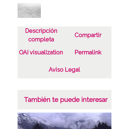
Plástico
Fecha
19620903
Descripción
Compartir
completa
Lugar
Cañón de Añisclo y Torre de Goriz desde la
OAI visualization
Permalink
base del glaciar de Soum de Ramond
Aviso Legal
Licencia de las imágenes
CC BY-NC-SA 4.0
También te puede interesar