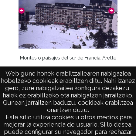
Montes o paisajes del sur de Francia: Arette
Web gune honek erabiltzailearen nabigazioa
Mo
hobetzeko cookieak erabiltzen ditu. Nahi izanez
gero, zure nabigatzailea konfigura dezakezu,
haiek ez erabiltzeko eta nabigatzen jarraitzeko.
Gunean jarraitzen baduzu, cookieak erabiltzea
onartzen duzu.
AVISO LEGAL
Este sitio utiliza cookies u otros medios para
POLÍTICA DE PRIVACIDAD
mejorar la experiencia de usuario. Si lo desea,
puede configurar su navegador para rechazar
ACCESIBILIDAD