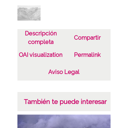
Fecha
19810914
Descripción
Lugar
Compartir
completa
Puerto del Palo Mallo Añaron
OAI visualization
Permalink
Licencia de las imágenes
CC BY-NC-SA 4.0
Aviso Legal
También te puede interesar