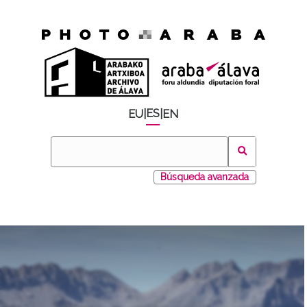
ES
EU
|
|
EN
Búsqueda avanzada