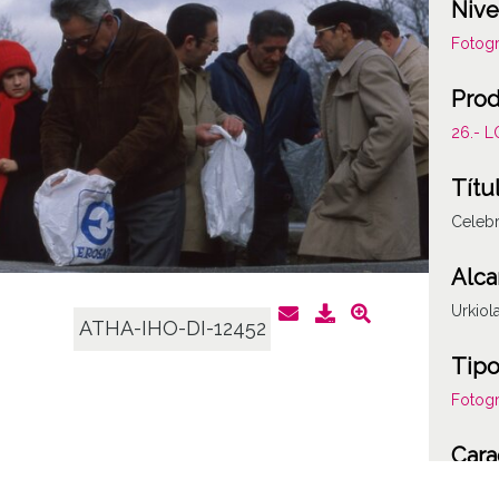
Nive
Fotogr
Prod
26.- 
Títu
Celebr
Alca
Urkiol
ATHA-IHO-DI-12452
Tipo
Fotogr
Cara
Plásti