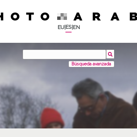
ES
EU
|
|
EN
Búsqueda avanzada