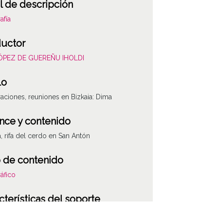
l de descripción
afía
uctor
LÓPEZ DE GUEREÑU IHOLDI
lo
aciones, reuniones en Bizkaia: Dima
nce y contenido
a, rifa del cerdo en San Antón
 de contenido
áfico
cterísticas del soporte
co