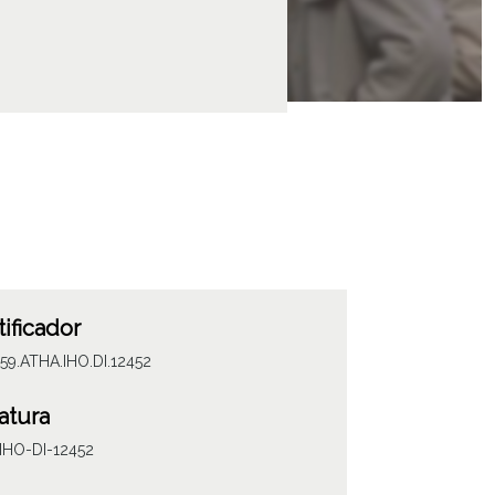
tificador
59.ATHA.IHO.DI.12452
atura
IHO-DI-12452