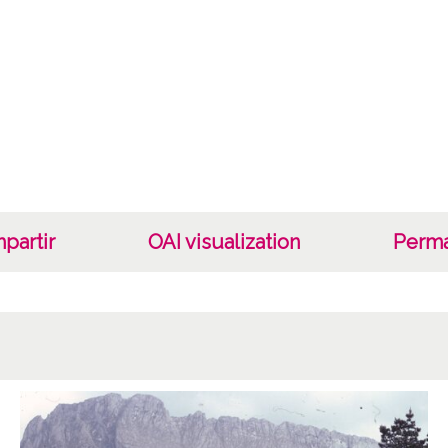
Fec
19810
Lug
Dima
Lice
CC BY
partir
OAI visualization
Perma