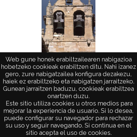
Web gune honek erabiltzailearen nabigazioa
Campanas de Burgos: La Puebla de
hobetzeko cookieak erabiltzen ditu. Nahi izanez
Arganzón
gero, zure nabigatzailea konfigura dezakezu,
haiek ez erabiltzeko eta nabigatzen jarraitzeko.
Gunean jarraitzen baduzu, cookieak erabiltzea
onartzen duzu.
AVISO LEGAL
Este sitio utiliza cookies u otros medios para
POLÍTICA DE PRIVACIDAD
mejorar la experiencia de usuario. Si lo desea,
puede configurar su navegador para rechazar
ACCESIBILIDAD
su uso y seguir navegando. Si continua en el
ATENCIÓN CIUDADANA
sitio acepta el uso de cookies.