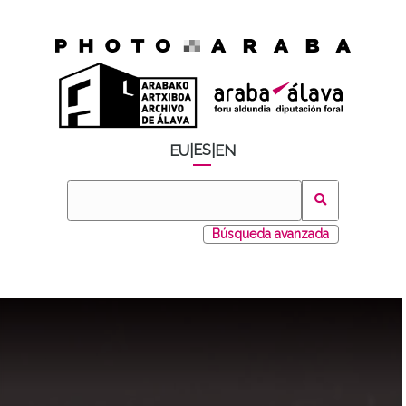
ES
EU
|
|
EN
Búsqueda avanzada