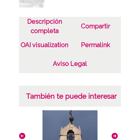
Licencia de las imágenes
Descripción
CC BY-NC-SA 4.0
Compartir
completa
OAI visualization
Permalink
Aviso Legal
También te puede interesar