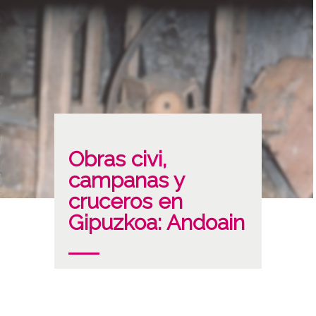
Obras civi,
campanas y
cruceros en
Gipuzkoa: Andoain