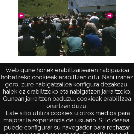
Celebraciones, reuniones en Bizkaia: Areatza
Web gune honek erabiltzailearen nabigazioa
hobetzeko cookieak erabiltzen ditu. Nahi izanez
gero, zure nabigatzailea konfigura dezakezu,
haiek ez erabiltzeko eta nabigatzen jarraitzeko.
Gunean jarraitzen baduzu, cookieak erabiltzea
onartzen duzu.
AVISO LEGAL
Este sitio utiliza cookies u otros medios para
POLÍTICA DE PRIVACIDAD
mejorar la experiencia de usuario. Si lo desea,
puede configurar su navegador para rechazar
ACCESIBILIDAD