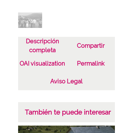
Características del soporte
Plástico
Fecha
19800928
Descripción
Compartir
completa
Lugar
Itziar
OAI visualization
Permalink
Licencia de las imágenes
Aviso Legal
CC BY-NC-SA 4.0
También te puede interesar