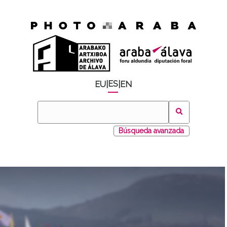
ES
EU
|
|
EN
Búsqueda avanzada