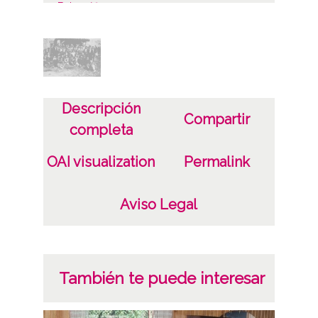
Fotográfico
Características del soporte
Plástico
Fecha
Descripción
Compartir
19250830
completa
Licencia de las imágenes
OAI visualization
Permalink
CC BY-NC-SA 4.0
Aviso Legal
También te puede interesar