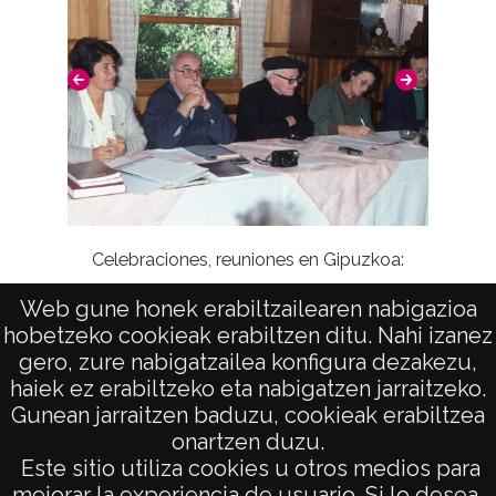
Celebraciones, reuniones en Gipuzkoa:
Ataun
Web gune honek erabiltzailearen nabigazioa
hobetzeko cookieak erabiltzen ditu. Nahi izanez
gero, zure nabigatzailea konfigura dezakezu,
haiek ez erabiltzeko eta nabigatzen jarraitzeko.
Gunean jarraitzen baduzu, cookieak erabiltzea
onartzen duzu.
AVISO LEGAL
Este sitio utiliza cookies u otros medios para
POLÍTICA DE PRIVACIDAD
mejorar la experiencia de usuario. Si lo desea,