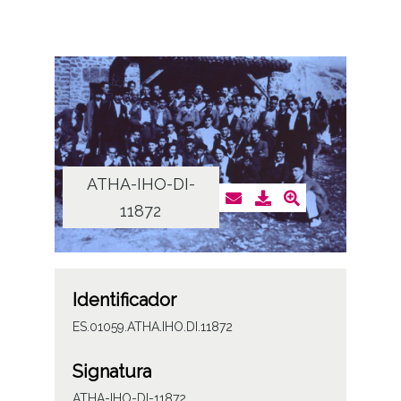
ATHA-IHO-DI-
11872
Identificador
ES.01059.ATHA.IHO.DI.11872
Signatura
ATHA-IHO-DI-11872