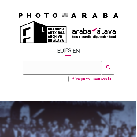
ES
EU
|
|
EN
Búsqueda avanzada