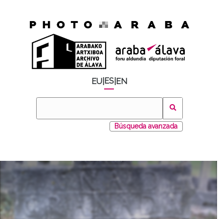
ES
EU
|
|
EN
Búsqueda avanzada