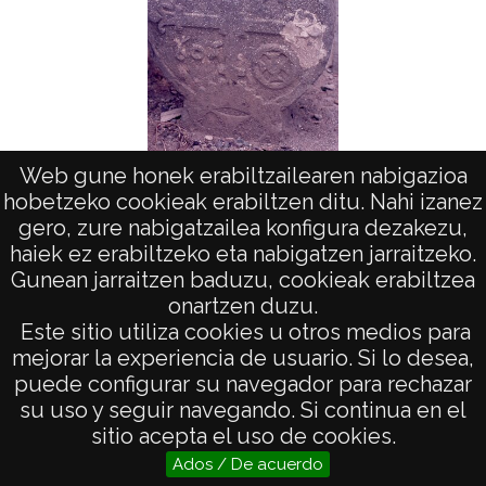
Web gune honek erabiltzailearen nabigazioa
Arte en Aquitania. Estelas: Armendarits
Ar
hobetzeko cookieak erabiltzen ditu. Nahi izanez
gero, zure nabigatzailea konfigura dezakezu,
haiek ez erabiltzeko eta nabigatzen jarraitzeko.
Gunean jarraitzen baduzu, cookieak erabiltzea
onartzen duzu.
AVISO LEGAL
Este sitio utiliza cookies u otros medios para
POLÍTICA DE PRIVACIDAD
mejorar la experiencia de usuario. Si lo desea,
puede configurar su navegador para rechazar
ACCESIBILIDAD
su uso y seguir navegando. Si continua en el
ATENCIÓN CIUDADANA
sitio acepta el uso de cookies.
Ados / De acuerdo