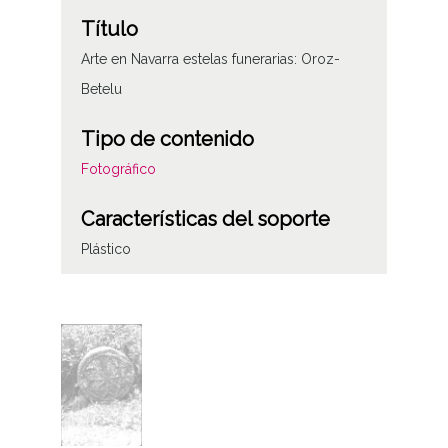
Título
Arte en Navarra estelas funerarias: Oroz-
Betelu
Tipo de contenido
Fotográfico
Características del soporte
Plástico
Fecha
19870817
Licencia de las imágenes
CC BY-NC-SA 4.0