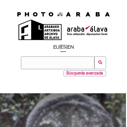
ES
EU
|
|
EN
Búsqueda avanzada