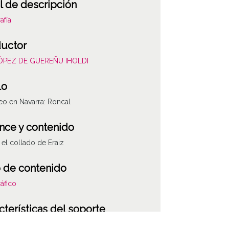
l de descripción
afía
uctor
LÓPEZ DE GUEREÑU IHOLDI
lo
eo en Navarra: Roncal
nce y contenido
el collado de Eraiz
 de contenido
áfico
cterísticas del soporte
co