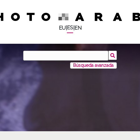
ES
EU
|
|
EN
Búsqueda avanzada