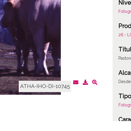
Nive
Fotogr
Prod
26.- 
Títu
Pastor
Alca
Desde 
ATHA-IHO-DI-10745
Tipo
Fotogr
Cara
Plásti