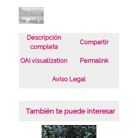
Fecha
19880925
Descripción
Licencia de las imágenes
Compartir
completa
CC BY-NC-SA 4.0
OAI visualization
Permalink
Aviso Legal
También te puede interesar