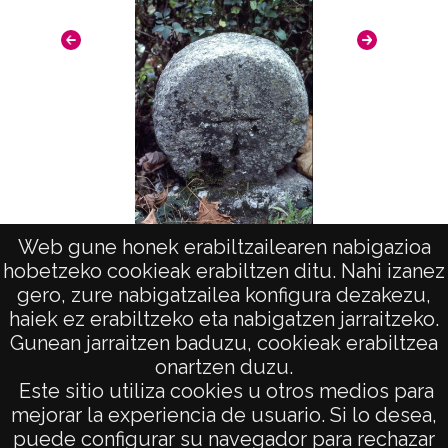
Web gune honek erabiltzailearen nabigazioa
Arte en Navarra estelas funerarias: Oroz-
hobetzeko cookieak erabiltzen ditu. Nahi izanez
Betelu
gero, zure nabigatzailea konfigura dezakezu,
haiek ez erabiltzeko eta nabigatzen jarraitzeko.
Gunean jarraitzen baduzu, cookieak erabiltzea
onartzen duzu.
AVISO LEGAL
Este sitio utiliza cookies u otros medios para
POLÍTICA DE PRIVACIDAD
mejorar la experiencia de usuario. Si lo desea,
puede configurar su navegador para rechazar
ACCESIBILIDAD