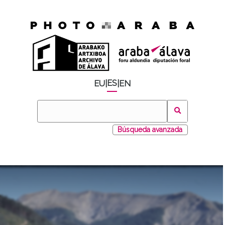
ES
EU
|
|
EN
Búsqueda avanzada