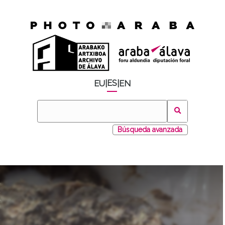
ES
EU
|
|
EN
Búsqueda avanzada