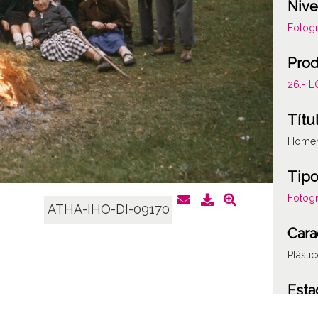
Nive
Fotogr
Prod
26.- 
Títu
Homena
Tipo
Fotogr
ATHA-IHO-DI-09170
Cara
Plásti
Esta
P0264