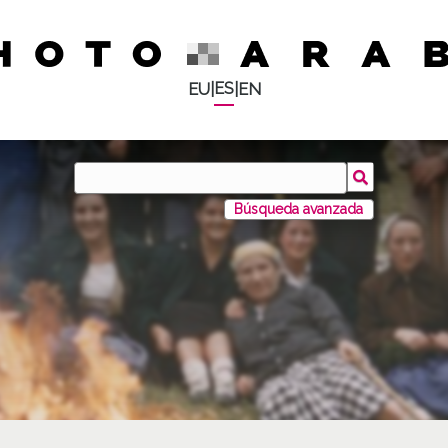
ES
EU
|
|
EN
Búsqueda avanzada