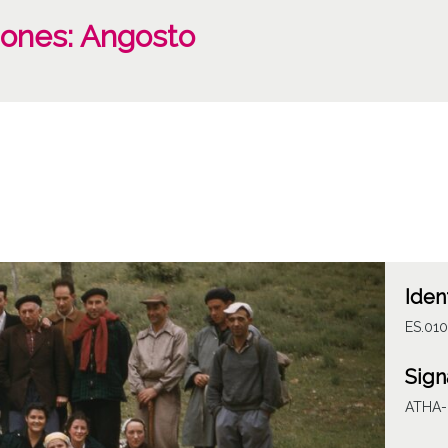
iones: Angosto
Iden
ES.010
Sign
ATHA-