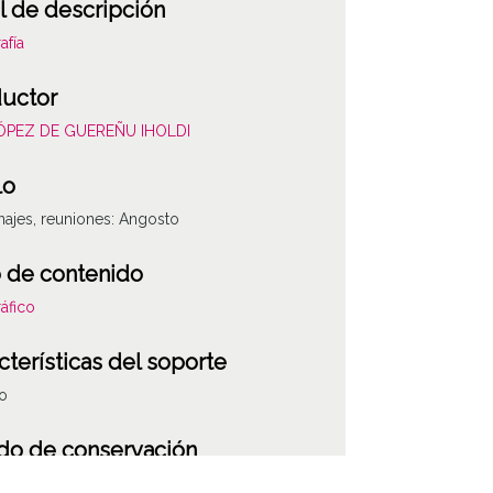
l de descripción
afía
uctor
LÓPEZ DE GUEREÑU IHOLDI
lo
jes, reuniones: Angosto
 de contenido
áfico
cterísticas del soporte
co
do de conservación