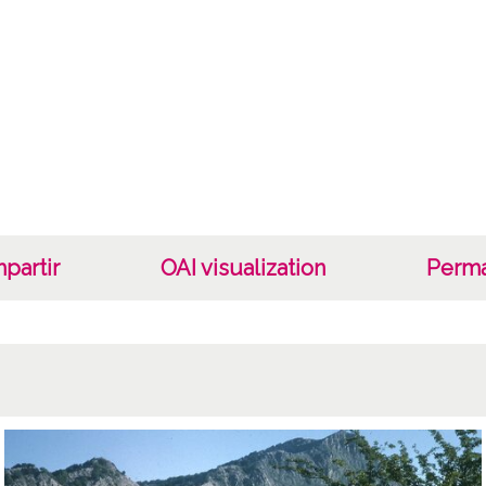
Lug
Angos
Villan
Lice
CC BY
partir
OAI visualization
Perma