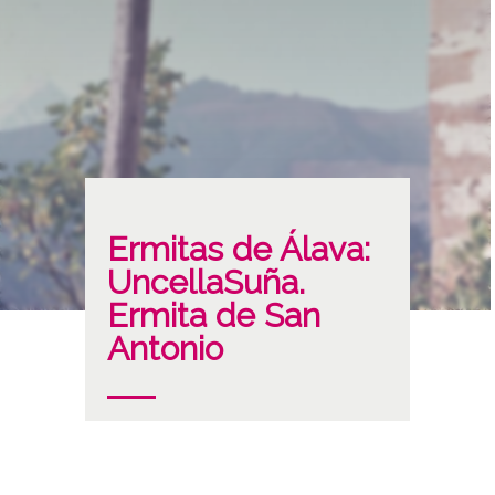
Ermitas de Álava:
UncellaSuña.
Ermita de San
Antonio