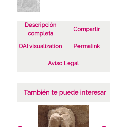
UncellaSuña Ermita de San Antonio
Aramaio / Aramayona / Aramayo /
Aramaiona
Descripción
Compartir
Licencia de las imágenes
completa
CC BY-NC-SA 4.0
OAI visualization
Permalink
Aviso Legal
También te puede interesar