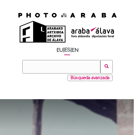
ES
EU
|
|
EN
Búsqueda avanzada