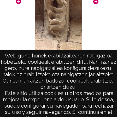
Web gune honek erabiltzailearen nabigazioa
Arte en La Rioja: San Vicente de la Sonsierra
Monast
hobetzeko cookieak erabiltzen ditu. Nahi izanez
gero, zure nabigatzailea konfigura dezakezu,
haiek ez erabiltzeko eta nabigatzen jarraitzeko.
Gunean jarraitzen baduzu, cookieak erabiltzea
onartzen duzu.
AVISO LEGAL
Este sitio utiliza cookies u otros medios para
POLÍTICA DE PRIVACIDAD
mejorar la experiencia de usuario. Si lo desea,
puede configurar su navegador para rechazar
ACCESIBILIDAD
su uso y seguir navegando. Si continua en el
ATENCIÓN CIUDADANA