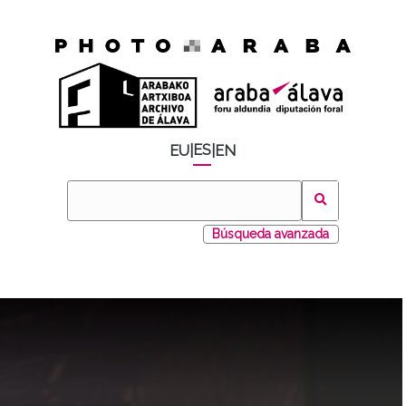
ES
EU
|
|
EN
Búsqueda avanzada