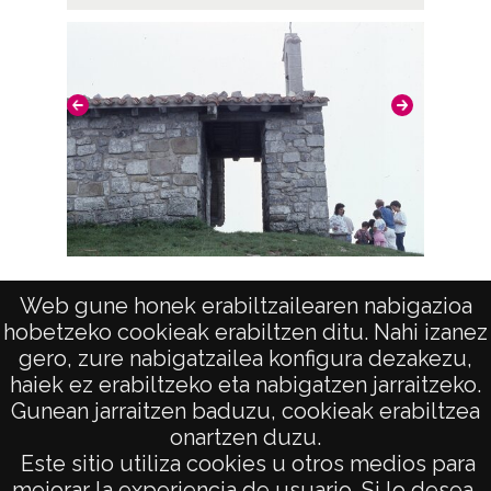
Ermitas de Bizkaia: Gernika
Web gune honek erabiltzailearen nabigazioa
hobetzeko cookieak erabiltzen ditu. Nahi izanez
Er
gero, zure nabigatzailea konfigura dezakezu,
haiek ez erabiltzeko eta nabigatzen jarraitzeko.
Gunean jarraitzen baduzu, cookieak erabiltzea
onartzen duzu.
AVISO LEGAL
Este sitio utiliza cookies u otros medios para
POLÍTICA DE PRIVACIDAD
mejorar la experiencia de usuario. Si lo desea,