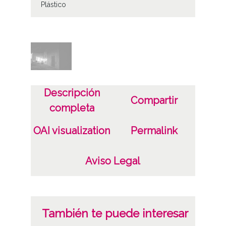
Plástico
Fecha
19811122
Lugar
Nuestra Señora de Garrastachu (Barambio)
Descripción
Compartir
Baranbio / Barambio
completa
Licencia de las imágenes
OAI visualization
Permalink
CC BY-NC-SA 4.0
Aviso Legal
También te puede interesar