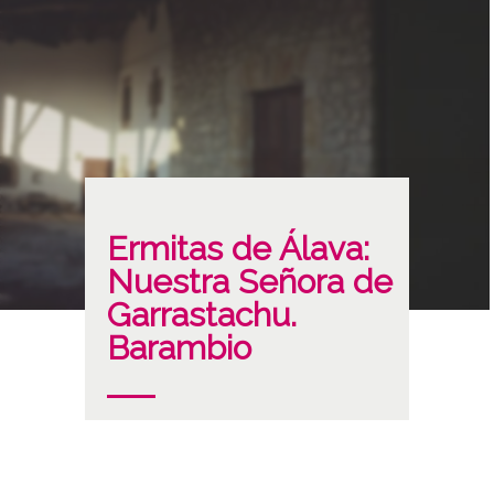
Ermitas de Álava:
Nuestra Señora de
Garrastachu.
Barambio