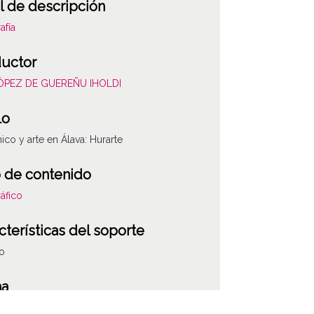
l de descripción
afía
uctor
LÓPEZ DE GUEREÑU IHOLDI
lo
co y arte en Álava: Hurarte
 de contenido
áfico
cterísticas del soporte
co
ha
019