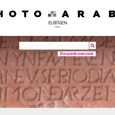
ES
EU
|
|
EN
Búsqueda avanzada