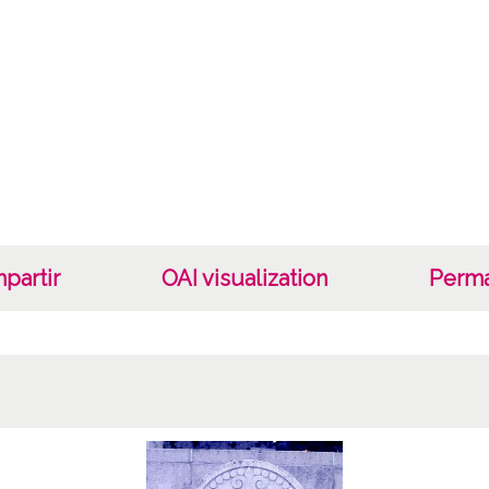
Lug
Urarte
Berne
Lice
CC BY
partir
OAI visualization
Perma