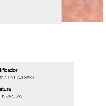
tificador
059.ATHA.IHO.DI.08603
atura
IHO-DI-08603