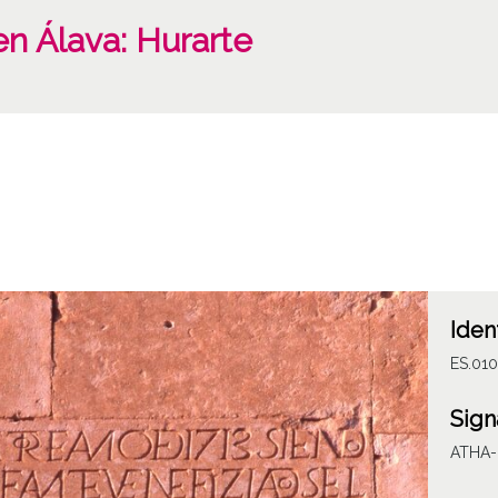
en Álava: Hurarte
Iden
ES.01
Sign
ATHA-