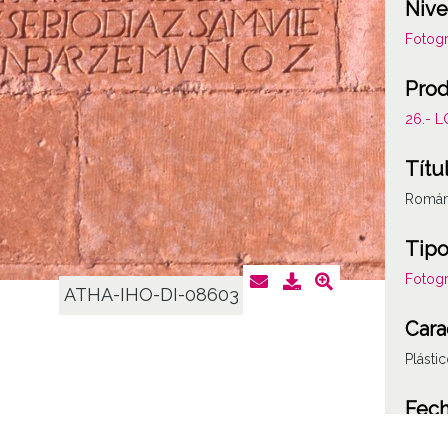
Nive
Fotogr
Prod
26.- 
Títu
Románi
Tipo
Fotogr
ATHA-IHO-DI-08603
Cara
Plásti
Fec
19851