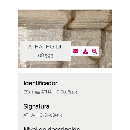
ATHA-IHO-DI-
08593
Identificador
ES.01059.ATHA.IHO.DI.08593
Signatura
ATHA-IHO-DI-08593
Nivel de descripción