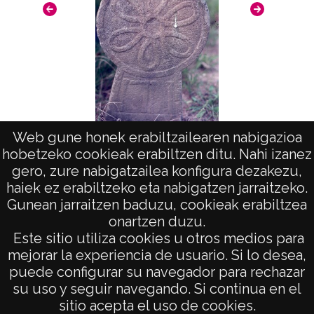
Web gune honek erabiltzailearen nabigazioa
hobetzeko cookieak erabiltzen ditu. Nahi izanez
Arte en Aquitania. Estelas: Bidarray
A
gero, zure nabigatzailea konfigura dezakezu,
haiek ez erabiltzeko eta nabigatzen jarraitzeko.
Gunean jarraitzen baduzu, cookieak erabiltzea
onartzen duzu.
AVISO LEGAL
Este sitio utiliza cookies u otros medios para
POLÍTICA DE PRIVACIDAD
mejorar la experiencia de usuario. Si lo desea,
puede configurar su navegador para rechazar
ACCESIBILIDAD
su uso y seguir navegando. Si continua en el
ATENCIÓN CIUDADANA
sitio acepta el uso de cookies.