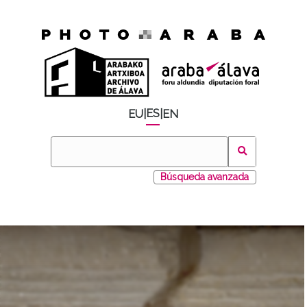
ES
EU
|
|
EN
Búsqueda avanzada