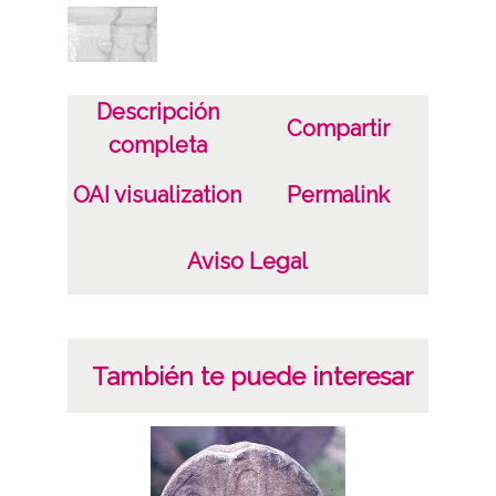
Lugar
Pangua (Condado de Treviño)
Miranda de Ebro (Burgos)
Descripción
Compartir
completa
Licencia de las imágenes
CC BY-NC-SA 4.0
OAI visualization
Permalink
Aviso Legal
También te puede interesar