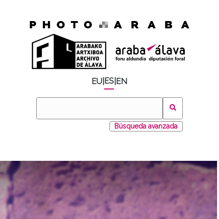
ES
EU
|
|
EN
Búsqueda avanzada