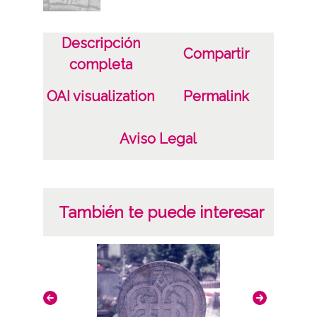
247I39
Descripción
Licencia de las imágenes
Compartir
completa
CC BY-NC-SA 4.0
OAI visualization
Permalink
Aviso Legal
También te puede interesar