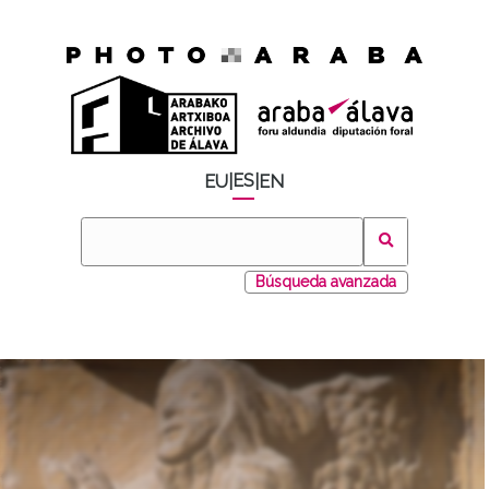
ES
EU
|
|
EN
Búsqueda avanzada