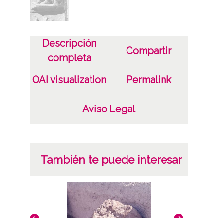
Treviño
Condado de Treviño / Treviño / Trebiño /
Trebiñu
Descripción
Compartir
Licencia de las imágenes
completa
CC BY-NC-SA 4.0
OAI visualization
Permalink
Aviso Legal
También te puede interesar