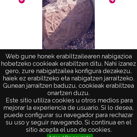
Web gune honek erabiltzailearen nabigazioa
hobetzeko cookieak erabiltzen ditu. Nahi izanez
Arte en Aquitania. Estelas: Jatxou
Ar
gero, zure nabigatzailea konfigura dezakezu,
haiek ez erabiltzeko eta nabigatzen jarraitzeko.
Gunean jarraitzen baduzu, cookieak erabiltzea
onartzen duzu.
AVISO LEGAL
Este sitio utiliza cookies u otros medios para
POLÍTICA DE PRIVACIDAD
mejorar la experiencia de usuario. Si lo desea,
puede configurar su navegador para rechazar
ACCESIBILIDAD
su uso y seguir navegando. Si continua en el
ATENCIÓN CIUDADANA
sitio acepta el uso de cookies.